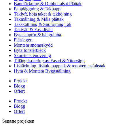
Bandtäckning & Dubbelfalsat Plåttak
Pappläggning & Takpapp
Taklyft, höja taket & takhöjning
Takmålning & Måla plåttak
Takskottning & Snöröjning Tak
Taktvätt & Fasadtvätt
Byta stuprör & hängränna
Plåtslageri
Montera snörasskydd
Byta fönsterbleck
Skorstensrenovering
Tilläggsisolering av Fasad & Yttervägg
Listtäckning, listtak, papptak & renovera asfaltstak
Hyra & Montera Byggställning
Projekt
Blogg
Offert
Projekt
Blogg
Offert
Senaste projekten