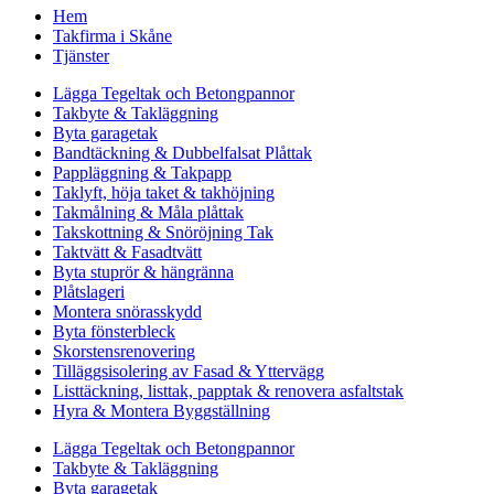
Hem
Takfirma i Skåne
Tjänster
Lägga Tegeltak och Betongpannor
Takbyte & Takläggning
Byta garagetak
Bandtäckning & Dubbelfalsat Plåttak
Pappläggning & Takpapp
Taklyft, höja taket & takhöjning
Takmålning & Måla plåttak
Takskottning & Snöröjning Tak
Taktvätt & Fasadtvätt
Byta stuprör & hängränna
Plåtslageri
Montera snörasskydd
Byta fönsterbleck
Skorstensrenovering
Tilläggsisolering av Fasad & Yttervägg
Listtäckning, listtak, papptak & renovera asfaltstak
Hyra & Montera Byggställning
Lägga Tegeltak och Betongpannor
Takbyte & Takläggning
Byta garagetak