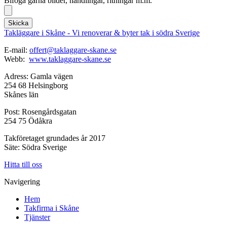
Bifoga gärna bilder, handlingar, ritningar m.m.
Skicka
Takläggare i Skåne - Vi renoverar & byter tak i södra Sverige
E-mail:
offert@taklaggare-skane.se
Webb:
www.taklaggare-skane.se
Adress: Gamla vägen
254 68 Helsingborg
Skånes län
Post: Rosengårdsgatan
254 75 Ödåkra
Takföretaget grundades år 2017
Säte: Södra Sverige
Hitta till oss
Navigering
Hem
Takfirma i Skåne
Tjänster