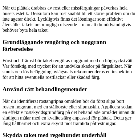
När ett plåttak drabbas av rost eller missfärgningar påverkas hela
husets estetik. Dessutom kan rost snabbt bli ett större problem om du
inte agerar direkt. Lyckligtvis finns det lösningar som effektivt
återställer takets ursprungliga utseende – utan att du nödvändigtvis
behöver byta hela taket.
Grundläggande rengöring och noggrann
förberedelse
Först och främst bör taket rengöras noggrant med en högtryckstvätt.
Var försiktig med trycket för att undvika skador på färgskiktet. När
smuts och lös beläggning avlägsnats rekommenderas en inspektion
för att hitta eventuella rostfläckar eller skadad färg.
Använd rätt behandlingsmetoder
När du identifierat rostangripna områden bör du först slipa bort
rosten noggrant med en stålborste eller slipmaskin. Applicera sedan
en effektiv rostskyddsgrundfärg på det behandlade området innan du
slutligen målar med en kvalitetsfärg anpassad för plåttak. Detta ger
lång hållbarhet och extra skydd mot framtida påfrestningar.
Skydda taket med regelbundet underhåll