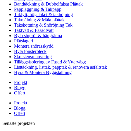
Bandtäckning & Dubbelfalsat Plåttak
Pappläggning & Takpapp
Taklyft, höja taket & takhöjning
Takmålning & Måla plåttak
Takskottning & Snöröjning Tak
Taktvätt & Fasadtvätt
Byta stuprör & hängränna
Plåtslageri
Montera snörasskydd
Byta fönsterbleck
Skorstensrenovering
Tilläggsisolering av Fasad & Yttervägg
Listtäckning, listtak, papptak & renovera asfaltstak
Hyra & Montera Byggställning
Projekt
Blogg
Offert
Projekt
Blogg
Offert
Senaste projekten