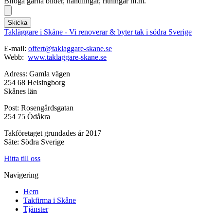
Bifoga gärna bilder, handlingar, ritningar m.m.
Skicka
Takläggare i Skåne - Vi renoverar & byter tak i södra Sverige
E-mail:
offert@taklaggare-skane.se
Webb:
www.taklaggare-skane.se
Adress: Gamla vägen
254 68 Helsingborg
Skånes län
Post: Rosengårdsgatan
254 75 Ödåkra
Takföretaget grundades år 2017
Säte: Södra Sverige
Hitta till oss
Navigering
Hem
Takfirma i Skåne
Tjänster