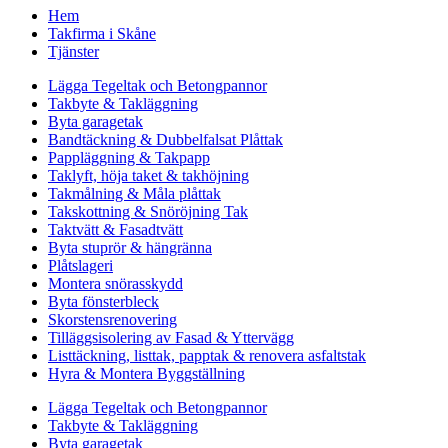
Hem
Takfirma i Skåne
Tjänster
Lägga Tegeltak och Betongpannor
Takbyte & Takläggning
Byta garagetak
Bandtäckning & Dubbelfalsat Plåttak
Pappläggning & Takpapp
Taklyft, höja taket & takhöjning
Takmålning & Måla plåttak
Takskottning & Snöröjning Tak
Taktvätt & Fasadtvätt
Byta stuprör & hängränna
Plåtslageri
Montera snörasskydd
Byta fönsterbleck
Skorstensrenovering
Tilläggsisolering av Fasad & Yttervägg
Listtäckning, listtak, papptak & renovera asfaltstak
Hyra & Montera Byggställning
Lägga Tegeltak och Betongpannor
Takbyte & Takläggning
Byta garagetak