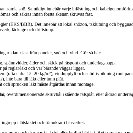
och kan samla snö. Samtidigt innebär varje infästning och kabelgenomförin
bedömas och säkras innan första skenan skruvas fast.
 regler (EKS/BBR). Det innebär att lokal snözon, taklutning och byggna
rverk, läckage och driftstopp.
ingar klarar last från paneler, snö och vind. Gör så här:
ing, spännvidder, ålder och skick på råspont och underlagspapp.
på reglar/läkt och var bärande väggar ligger.
stem (ofta cirka 12–20 kg/m²), vindupplyft och snödrivbildning runt pane
, inte bara till läkt eller tunn plåt.
låt och sprucken läkt måste åtgärdas innan montage.
lar, överdimensionerade skruvhål i stående falsplåt, eller åldrad underla
ingrepp i tätskiktet och förankrar i bärverket.
annorna och skruvas i takstol eller kraftig bärläkt. Byt spruckna panno