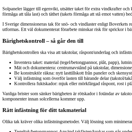
Solpaneler lägger till egenvikt, utsätter taket för extra vindkrafter 
förmåga att tåla last) och täthet (takets förmåga att stå emot vatten) 
I Sverige dimensioneras tak för snö- och vindlaster enligt Boverkets
utformas. Ett väl dokumenterat förarbete minskar risk för sprickor i bä
Bärighetskontroll – så går den till
Bärighetskontrollen ska visa att takstolar, råspont/underlag och infästn
Inventera taket: material (tegel/betongpannor, plåt, papp), lutn
Mät och dokumentera: centrumavstånd på takstolar, dimensioner 
Be konstruktör räkna: nytt lasttillskott från paneler och skensy
Välj infästning som överför lasten till bärande delar (takstol/takås)
Kontrollera fuktskador: mjuk eller mörkfärgad råspont, rost i p
Vanliga brister som sänker bärigheten är rötskador i fotändar av taksto
komponenter innan solcellerna kommer upp.
Rätt infästning för ditt takmaterial
Olika tak kräver olika infästningsmetoder. Välj lösning som minimerar 
Tegeltak/betongpannor: Använd takfästen/krokar som går under p