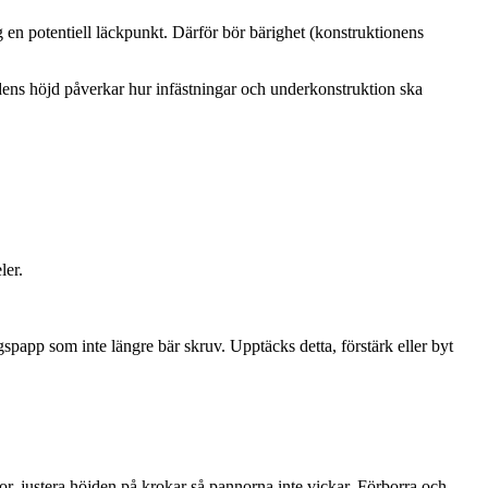
g en potentiell läckpunkt. Därför bör bärighet (konstruktionens
dens höjd påverkar hur infästningar och underkonstruktion ska
ler.
gspapp som inte längre bär skruv. Upptäcks detta, förstärk eller byt
r, justera höjden på krokar så pannorna inte vickar. Förborra och