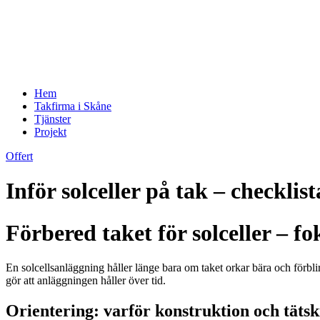
Hem
Takfirma i Skåne
Tjänster
Projekt
Offert
Inför solceller på tak – checklis
Förbered taket för solceller – f
En solcellsanläggning håller länge bara om taket orkar bära och förbl
gör att anläggningen håller över tid.
Orientering: varför konstruktion och tätski