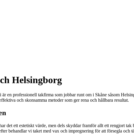
och Helsingborg
! Vi är en professionell takfirma som jobbar runt om i Skåne såsom H
effektiva och skonsamma metoder som ger rena och hållbara resultat.
en
s har det ett estetiskt värde, men dels skyddar framför allt ett rengjort 
refter behandlar vi taket med vax och impregnering för att försegla och 