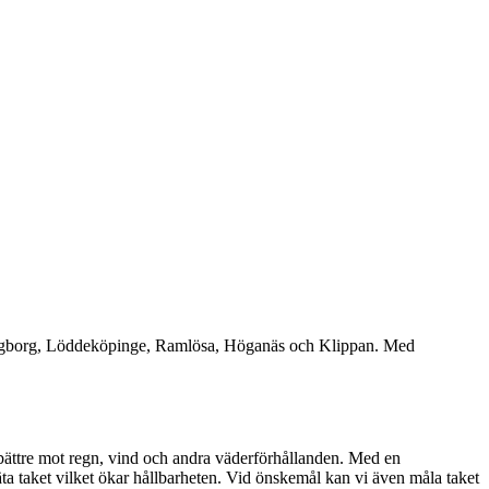
elsingborg, Löddeköpinge, Ramlösa, Höganäs och Klippan. Med
tak bättre mot regn, vind och andra väderförhållanden. Med en
täta taket vilket ökar hållbarheten. Vid önskemål kan vi även måla taket