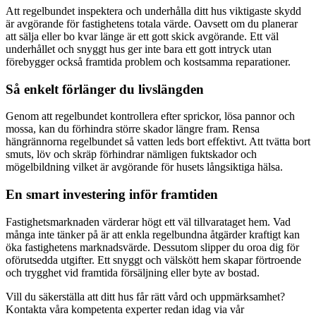
Att regelbundet inspektera och underhålla ditt hus viktigaste skydd
är avgörande för fastighetens totala värde. Oavsett om du planerar
att sälja eller bo kvar länge är ett gott skick avgörande. Ett väl
underhållet och snyggt hus ger inte bara ett gott intryck utan
förebygger också framtida problem och kostsamma reparationer.
Så enkelt förlänger du livslängden
Genom att regelbundet kontrollera efter sprickor, lösa pannor och
mossa, kan du förhindra större skador längre fram. Rensa
hängrännorna regelbundet så vatten leds bort effektivt. Att tvätta bort
smuts, löv och skräp förhindrar nämligen fuktskador och
mögelbildning vilket är avgörande för husets långsiktiga hälsa.
En smart investering inför framtiden
Fastighetsmarknaden värderar högt ett väl tillvarataget hem. Vad
många inte tänker på är att enkla regelbundna åtgärder kraftigt kan
öka fastighetens marknadsvärde. Dessutom slipper du oroa dig för
oförutsedda utgifter. Ett snyggt och välskött hem skapar förtroende
och trygghet vid framtida försäljning eller byte av bostad.
Vill du säkerställa att ditt hus får rätt vård och uppmärksamhet?
Kontakta våra kompetenta experter redan idag via vår