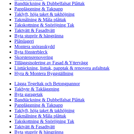
Bandtäckning & Dubbelfalsat Plåttak
Pappläggning & Takpapp
Taklyft, höja taket & takhöjning
Takmålning & Måla plåttak
Takskottning & Snöröjning Tak
Taktvätt & Fasadtvätt
Byta stuprör & hängränna
Plåtslageri
Montera snörasskydd
Byta fönsterbleck
Skorstensrenovering
Tilläggsisolering av Fasad & Yttervägg
Listtäckning, listtak, papptak & renovera asfaltstak
Hyra & Montera Byggställning
Lägga Tegeltak och Betongpannor
Takbyte & Takläggning
Byta garagetak
Bandtäckning & Dubbelfalsat Plåttak
Pappläggning & Takpapp
Taklyft, höja taket & takhöjning
Takmålning & Måla plåttak
Takskottning & Snöröjning Tak
Taktvätt & Fasadtvätt
Byta stuprör & hängränna