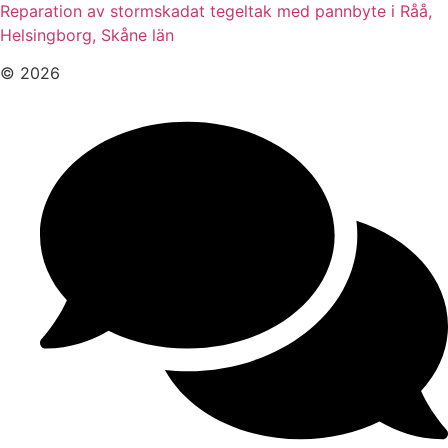
Reparation av stormskadat tegeltak med pannbyte i Råå,
Helsingborg, Skåne län
© 2026