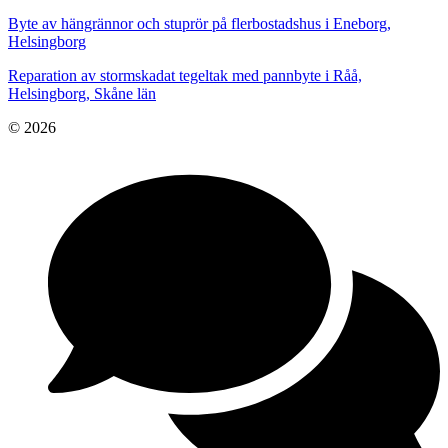
Byte av hängrännor och stuprör på flerbostadshus i Eneborg,
Helsingborg
Reparation av stormskadat tegeltak med pannbyte i Råå,
Helsingborg, Skåne län
© 2026