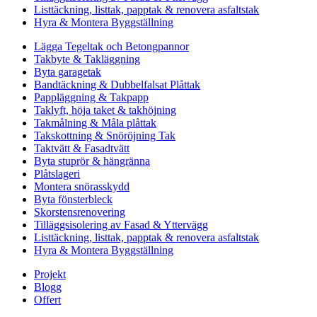
Listtäckning, listtak, papptak & renovera asfaltstak
Hyra & Montera Byggställning
Lägga Tegeltak och Betongpannor
Takbyte & Takläggning
Byta garagetak
Bandtäckning & Dubbelfalsat Plåttak
Pappläggning & Takpapp
Taklyft, höja taket & takhöjning
Takmålning & Måla plåttak
Takskottning & Snöröjning Tak
Taktvätt & Fasadtvätt
Byta stuprör & hängränna
Plåtslageri
Montera snörasskydd
Byta fönsterbleck
Skorstensrenovering
Tilläggsisolering av Fasad & Yttervägg
Listtäckning, listtak, papptak & renovera asfaltstak
Hyra & Montera Byggställning
Projekt
Blogg
Offert