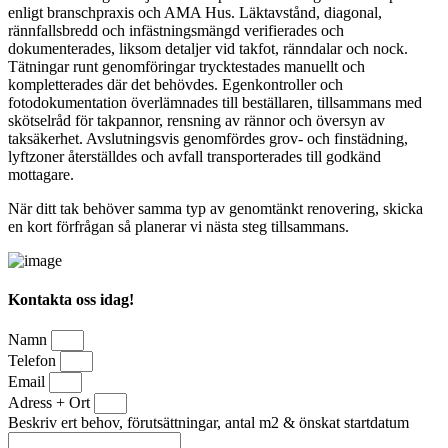
enligt branschpraxis och AMA Hus. Läktavstånd, diagonal,
rännfallsbredd och infästningsmängd verifierades och
dokumenterades, liksom detaljer vid takfot, ränndalar och nock.
Tätningar runt genomföringar trycktestades manuellt och
kompletterades där det behövdes. Egenkontroller och
fotodokumentation överlämnades till beställaren, tillsammans med
skötselråd för takpannor, rensning av rännor och översyn av
taksäkerhet. Avslutningsvis genomfördes grov- och finstädning,
lyftzoner återställdes och avfall transporterades till godkänd
mottagare.
När ditt tak behöver samma typ av genomtänkt renovering, skicka
en kort förfrågan så planerar vi nästa steg tillsammans.
Kontakta oss idag!
Namn
Telefon
Email
Adress + Ort
Beskriv ert behov, förutsättningar, antal m2 & önskat startdatum