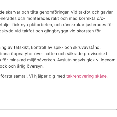
e skarvar och täta genomföringar. Vid takfot och gavlar
sionerades och monterades rakt och med korrekta c/c-
aljer fick nya plåtarbeten, och rännkrokar justerades för
idskydd vid takfot och gångbrygga vid skorsten för
ng av tätskikt, kontroll av spik- och skruvavstånd,
lämna öppna ytor över natten och säkrade provisoriskt
s för minskad miljöpåverkan. Avslutningsvis gick vi igenom
ock och årlig översyn.
första samtal. Vi hjälper dig med
takrenovering skåne
.