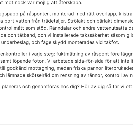
fot mot nock var möjlig att återskapa.
gspapp på råsponten, monterad med rätt överlapp, klistrad
a bort vatten från trädetaljer. Ströläkt och bärläkt dimen
ntrollmått som stöd. Ränndalar och andra vattenutsatta det
da och tätband, och vi installerade takssäkerhet såsom gl
h underbeslag, och fågelskydd monterades vid takfot.
kontroller i varje steg: fuktmätning av råspont före läggni
amt löpande foton. Vi arbetade sida-för-sida för att inte 
s till godkänd mottagning, medan friska pannor återbrukade
ch lämnade skötselråd om rensning av rännor, kontroll av n
planeras och genomföras hos dig? Hör av dig så tar vi ett 