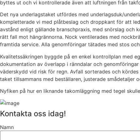
byttes ut och vi kontrollerade även att luftningen från tak
Det nya underlagstaket utfördes med underlagsduk/underla
kompletterade vi med plåtbeslag och droppkant för att led
avstånd enligt gällande branschpraxis, med snörslag och ko
rätt fall mot hängrännorna. Nock ventilerades med nockbrä
framtida service. Alla genomföringar tätades med stos oc
Kvalitetssäkringen byggde på en enkel kontrollplan med egen
dokumentation av överlapp i ränndalar och genomföringar s
väderskydd vid risk för regn. Avfall sorterades och körde
taket tillsammans med beställaren, justerade smådetaljer o
Nyfiken på hur en liknande takomläggning med tegel skulle 
Kontakta oss idag!
Namn