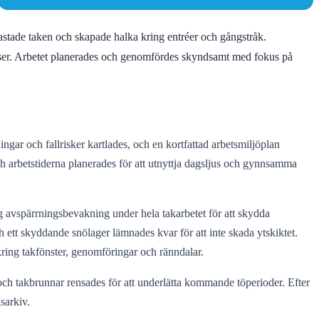
lastade taken och skapade halka kring entréer och gångstråk.
anser. Arbetet planerades och genomfördes skyndsamt med fokus på
gar och fallrisker kartlades, och en kortfattad arbetsmiljöplan
ch arbetstiderna planerades för att utnyttja dagsljus och gynnsamma
g avspärrningsbevakning under hela takarbetet för att skydda
h ett skyddande snölager lämnades kvar för att inte skada ytskiktet.
 kring takfönster, genomföringar och ränndalar.
ch takbrunnar rensades för att underlätta kommande töperioder. Efter
sarkiv.