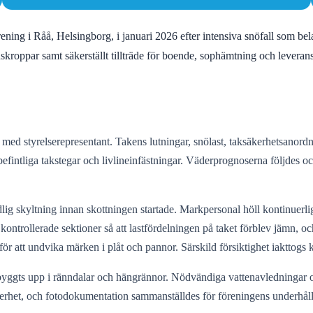
ening i Råå, Helsingborg, i januari 2026 efter intensiva snöfall som be
skroppar samt säkerställt tillträde för boende, sophämtning och lever
d styrelserepresentant. Takens lutningar, snölast, taksäkerhetsanordnin
befintliga takstegar och livlineinfästningar. Väderprognoserna följdes o
ig skyltning innan skottningen startade. Markpersonal höll kontinuerli
kontrollerade sektioner så att lastfördelningen på taket förblev jämn, oc
för att undvika märken i plåt och pannor. Särskild försiktighet iakttogs
byggts upp i ränndalar och hängrännor. Nödvändiga vattenavledningar o
äkerhet, och fotodokumentation sammanställdes för föreningens underhåll