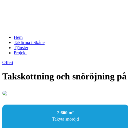
Hem
Takfirma i Skåne
Tjänster
Projekt
Offert
Takskottning och snöröjning på 
2 600 m²
Takyta snöröjd