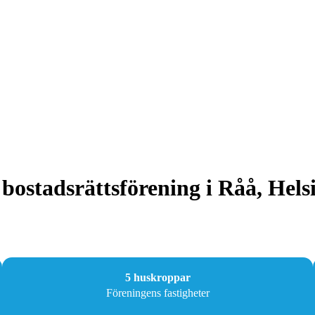
bostadsrättsförening i Råå, Hel
5 huskroppar
Föreningens fastigheter