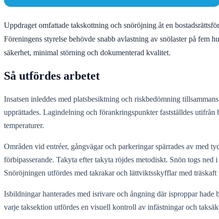
Uppdraget omfattade takskottning och snöröjning åt en bostadsrättsför
Föreningens styrelse behövde snabb avlastning av snölaster på fem hu
säkerhet, minimal störning och dokumenterad kvalitet.
Så utfördes arbetet
Insatsen inleddes med platsbesiktning och riskbedömning tillsammans me
upprättades. Lagindelning och förankringspunkter fastställdes utifrån 
temperaturer.
Områden vid entréer, gångvägar och parkeringar spärrades av med tydl
förbipasserande. Takyta efter takyta röjdes metodiskt. Snön togs ned i 
Snöröjningen utfördes med takrakar och lättviktsskyfflar med träskaft 
Isbildningar hanterades med isrivare och ångning där isproppar hade 
varje taksektion utfördes en visuell kontroll av infästningar och taks