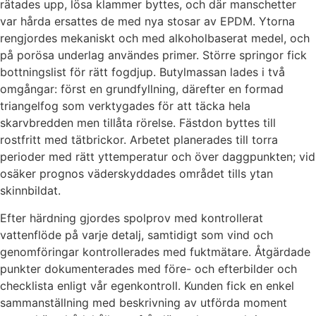
rätades upp, lösa klammer byttes, och där manschetter
var hårda ersattes de med nya stosar av EPDM. Ytorna
rengjordes mekaniskt och med alkoholbaserat medel, och
på porösa underlag användes primer. Större springor fick
bottningslist för rätt fogdjup. Butylmassan lades i två
omgångar: först en grundfyllning, därefter en formad
triangelfog som verktygades för att täcka hela
skarvbredden men tillåta rörelse. Fästdon byttes till
rostfritt med tätbrickor. Arbetet planerades till torra
perioder med rätt yttemperatur och över daggpunkten; vid
osäker prognos väderskyddades området tills ytan
skinnbildat.
Efter härdning gjordes spolprov med kontrollerat
vattenflöde på varje detalj, samtidigt som vind och
genomföringar kontrollerades med fuktmätare. Åtgärdade
punkter dokumenterades med före- och efterbilder och
checklista enligt vår egenkontroll. Kunden fick en enkel
sammanställning med beskrivning av utförda moment