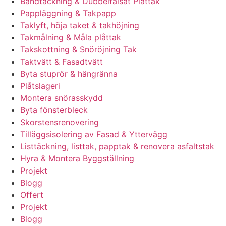
Bandtäckning & Dubbelfalsat Plåttak
Pappläggning & Takpapp
Taklyft, höja taket & takhöjning
Takmålning & Måla plåttak
Takskottning & Snöröjning Tak
Taktvätt & Fasadtvätt
Byta stuprör & hängränna
Plåtslageri
Montera snörasskydd
Byta fönsterbleck
Skorstensrenovering
Tilläggsisolering av Fasad & Yttervägg
Listtäckning, listtak, papptak & renovera asfaltstak
Hyra & Montera Byggställning
Projekt
Blogg
Offert
Projekt
Blogg