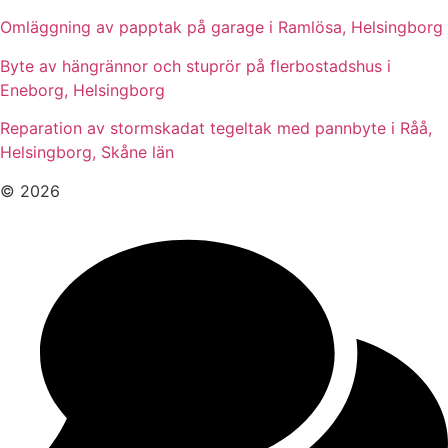
Omläggning av papptak på garage i Ramlösa, Helsingborg
Byte av hängrännor och stuprör på flerbostadshus i
Eneborg, Helsingborg
Reparation av stormskadat tegeltak med pannbyte i Råå,
Helsingborg, Skåne län
© 2026