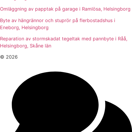
Omläggning av papptak på garage i Ramlösa, Helsingborg
Byte av hängrännor och stuprör på flerbostadshus i
Eneborg, Helsingborg
Reparation av stormskadat tegeltak med pannbyte i Råå,
Helsingborg, Skåne län
© 2026