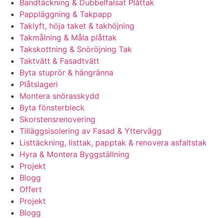
Bandtäckning & Dubbelfalsat Plåttak
Pappläggning & Takpapp
Taklyft, höja taket & takhöjning
Takmålning & Måla plåttak
Takskottning & Snöröjning Tak
Taktvätt & Fasadtvätt
Byta stuprör & hängränna
Plåtslageri
Montera snörasskydd
Byta fönsterbleck
Skorstensrenovering
Tilläggsisolering av Fasad & Yttervägg
Listtäckning, listtak, papptak & renovera asfaltstak
Hyra & Montera Byggställning
Projekt
Blogg
Offert
Projekt
Blogg