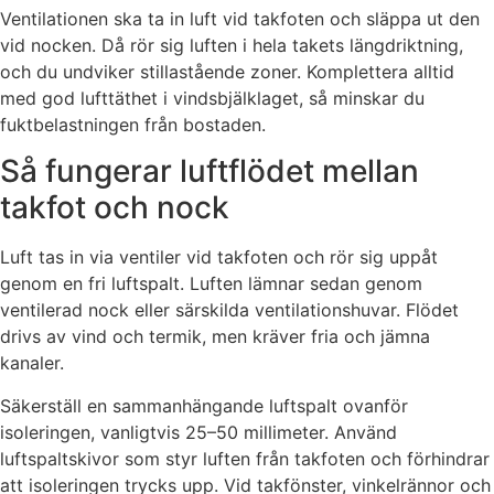
Ventilationen ska ta in luft vid takfoten och släppa ut den
vid nocken. Då rör sig luften i hela takets längdriktning,
och du undviker stillastående zoner. Komplettera alltid
med god lufttäthet i vindsbjälklaget, så minskar du
fuktbelastningen från bostaden.
Så fungerar luftflödet mellan
takfot och nock
Luft tas in via ventiler vid takfoten och rör sig uppåt
genom en fri luftspalt. Luften lämnar sedan genom
ventilerad nock eller särskilda ventilationshuvar. Flödet
drivs av vind och termik, men kräver fria och jämna
kanaler.
Säkerställ en sammanhängande luftspalt ovanför
isoleringen, vanligtvis 25–50 millimeter. Använd
luftspaltskivor som styr luften från takfoten och förhindrar
att isoleringen trycks upp. Vid takfönster, vinkelrännor och