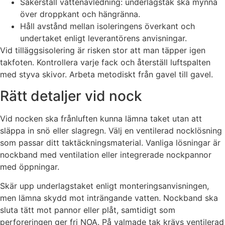
Säkerställ vattenavledning: underlagstak ska mynna
över droppkant och hängränna.
Håll avstånd mellan isoleringens överkant och
undertaket enligt leverantörens anvisningar.
Vid tilläggsisolering är risken stor att man täpper igen
takfoten. Kontrollera varje fack och återställ luftspalten
med styva skivor. Arbeta metodiskt från gavel till gavel.
Rätt detaljer vid nock
Vid nocken ska frånluften kunna lämna taket utan att
släppa in snö eller slagregn. Välj en ventilerad nocklösning
som passar ditt taktäckningsmaterial. Vanliga lösningar är
nockband med ventilation eller integrerade nockpannor
med öppningar.
Skär upp underlagstaket enligt monteringsanvisningen,
men lämna skydd mot inträngande vatten. Nockband ska
sluta tätt mot pannor eller plåt, samtidigt som
perforeringen ger fri NOA. På valmade tak krävs ventilerad