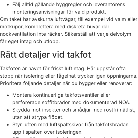
Följ alltid gällande byggregler och leverantörens
monteringsanvisningar för vald produkt.
Om taket har avskurna luftvägar, till exempel vid valm eller
motkupor, komplettera med diskreta huvar där
nockventilation inte räcker. Säkerställ att varje delvolym
får eget intag och utlopp.
Rätt detaljer vid takfot
Takfoten är navet för friskt luftintag. Här uppstår ofta
stopp när isolering eller fågelnät trycker igen öppningarna.
Prioritera följande detaljer när du bygger eller renoverar:
Montera kontinuerliga takfotsventiler eller
perforerade soffitbrädor med dokumenterad NOA.
Skydda mot insekter och smådjur med rostfri nätlist,
utan att strypa flödet.
Styr luften med luftspaltskivor från takfotsbrädan
upp i spalten över isoleringen.