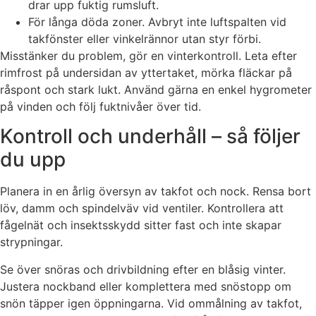
drar upp fuktig rumsluft.
För långa döda zoner. Avbryt inte luftspalten vid
takfönster eller vinkelrännor utan styr förbi.
Misstänker du problem, gör en vinterkontroll. Leta efter
rimfrost på undersidan av yttertaket, mörka fläckar på
råspont och stark lukt. Använd gärna en enkel hygrometer
på vinden och följ fuktnivåer över tid.
Kontroll och underhåll – så följer
du upp
Planera in en årlig översyn av takfot och nock. Rensa bort
löv, damm och spindelväv vid ventiler. Kontrollera att
fågelnät och insektsskydd sitter fast och inte skapar
strypningar.
Se över snöras och drivbildning efter en blåsig vinter.
Justera nockband eller komplettera med snöstopp om
snön täpper igen öppningarna. Vid ommålning av takfot,