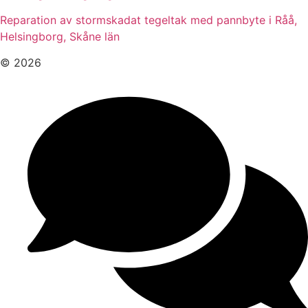
Reparation av stormskadat tegeltak med pannbyte i Råå,
Helsingborg, Skåne län
© 2026