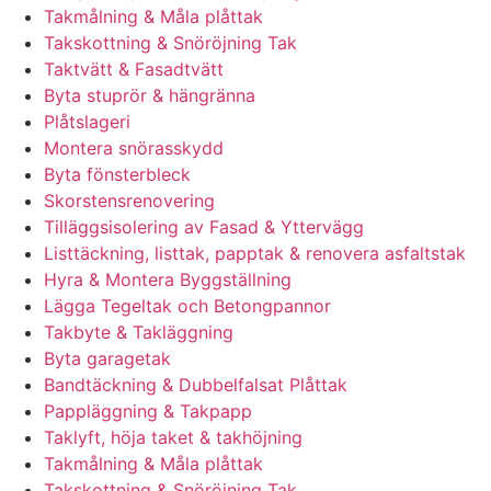
Takmålning & Måla plåttak
Takskottning & Snöröjning Tak
Taktvätt & Fasadtvätt
Byta stuprör & hängränna
Plåtslageri
Montera snörasskydd
Byta fönsterbleck
Skorstensrenovering
Tilläggsisolering av Fasad & Yttervägg
Listtäckning, listtak, papptak & renovera asfaltstak
Hyra & Montera Byggställning
Lägga Tegeltak och Betongpannor
Takbyte & Takläggning
Byta garagetak
Bandtäckning & Dubbelfalsat Plåttak
Pappläggning & Takpapp
Taklyft, höja taket & takhöjning
Takmålning & Måla plåttak
Takskottning & Snöröjning Tak