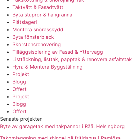
Taktvätt & Fasadtvätt
Byta stuprör & hängränna
Plåtslageri
Montera snörasskydd
Byta fönsterbleck
Skorstensrenovering
Tilläggsisolering av Fasad & Yttervägg
Listtäckning, listtak, papptak & renovera asfaltstak
Hyra & Montera Byggställning
Projekt
Blogg
Offert
Projekt
Blogg
Offert
Senaste projekten
Byte av garagetak med takpannor i Råå, Helsingborg
Takomläggning med shingel på fritidshus i Ramlösa