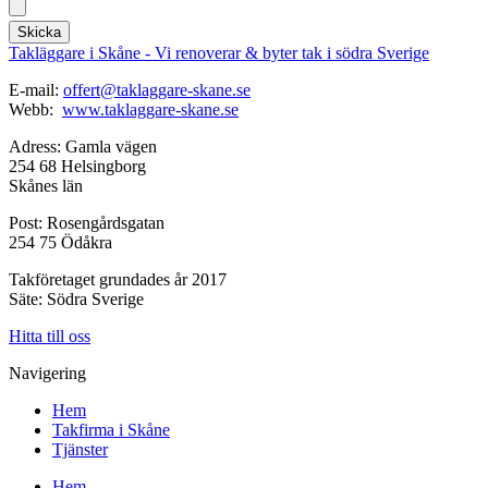
Skicka
Takläggare i Skåne - Vi renoverar & byter tak i södra Sverige
E-mail:
offert@taklaggare-skane.se
Webb:
www.taklaggare-skane.se
Adress: Gamla vägen
254 68 Helsingborg
Skånes län
Post: Rosengårdsgatan
254 75 Ödåkra
Takföretaget grundades år 2017
Säte: Södra Sverige
Hitta till oss
Navigering
Hem
Takfirma i Skåne
Tjänster
Hem