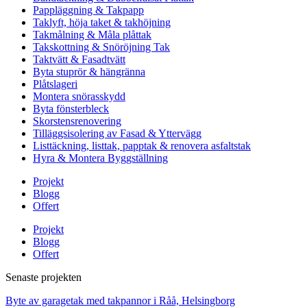
Pappläggning & Takpapp
Taklyft, höja taket & takhöjning
Takmålning & Måla plåttak
Takskottning & Snöröjning Tak
Taktvätt & Fasadtvätt
Byta stuprör & hängränna
Plåtslageri
Montera snörasskydd
Byta fönsterbleck
Skorstensrenovering
Tilläggsisolering av Fasad & Yttervägg
Listtäckning, listtak, papptak & renovera asfaltstak
Hyra & Montera Byggställning
Projekt
Blogg
Offert
Projekt
Blogg
Offert
Senaste projekten
Byte av garagetak med takpannor i Råå, Helsingborg