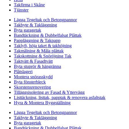
Takfirma i Skåne
Tjänster
Lägga Tegeltak och Betongpannor
Takbyte & Takläggning
Byta garagetak
Bandtäckning & Dubbelfalsat Plåttak
Pappläggning & Takpapp
Taklyft, höja taket & takhöjning
Takmålning & Måla plåttak
Takskottning & Snöröjning Tak
Taktvätt & Fasadtvätt
Byta stuprör & hängränna
Plåtslageri
Montera snörasskydd
Byta fönsterbleck
Skorstensrenovering
Tilläggsisolering av Fasad & Yttervägg
Listtäckning, listtak, papptak & renovera asfaltstak
Hyra & Montera Byggställning
Lägga Tegeltak och Betongpannor
Takbyte & Takläggning
Byta garagetak
Bandtäckning & Dubbelfalsat Plåttak